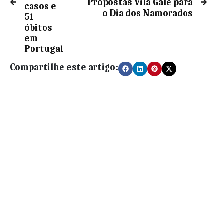
Propostas Vila Galé para
casos e
o Dia dos Namorados
51
óbitos
em
Portugal
Compartilhe este artigo: