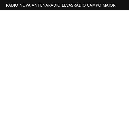
RÁDIO NOVA ANTENA
RÁDIO ELVAS
RÁDIO CAMPO MAIOR