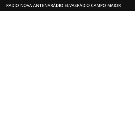
RÁDIO NOVA ANTENA
RÁDIO ELVAS
RÁDIO CAMPO MAIOR