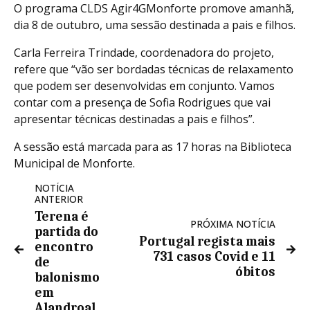
O programa CLDS Agir4GMonforte promove amanhã,
dia 8 de outubro, uma sessão destinada a pais e filhos.
Carla Ferreira Trindade, coordenadora do projeto,
refere que “vão ser bordadas técnicas de relaxamento
que podem ser desenvolvidas em conjunto. Vamos
contar com a presença de Sofia Rodrigues que vai
apresentar técnicas destinadas a pais e filhos”.
A sessão está marcada para as 17 horas na Biblioteca
Municipal de Monforte.
NOTÍCIA
ANTERIOR
Terena é
PRÓXIMA NOTÍCIA
partida do
Portugal regista mais
encontro
731 casos Covid e 11
de
óbitos
balonismo
em
Alandroal