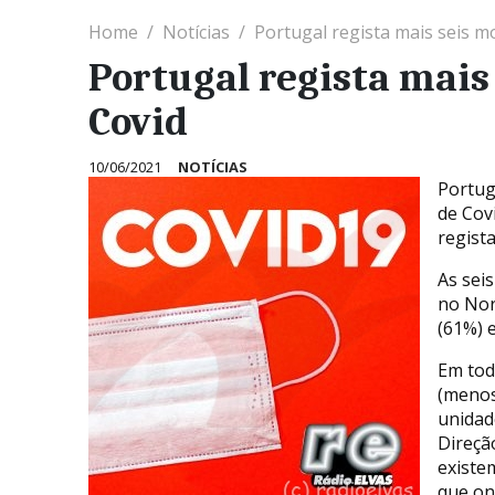
Home
Notícias
Portugal regista mais seis m
Portugal regista mais
Covid
10/06/2021
NOTÍCIAS
Portuga
de Cov
regist
As sei
no Nor
(61%) 
Em tod
(menos
unidad
Direçã
existe
que on