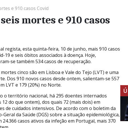
ortes e 910 casos Covid
 seis mortes e 910 casos
l regista, esta quinta-feira, 10 de junho, mais 910 casos
id-19 e seis óbitos associados à doença. Hoje,
aram-se também 534 casos de recuperação.
s mortes cinco são em Lisboa e Vale do Tejo (LVT) e uma
te. Dos 910 novos casos desde ontem, salientam-se 557
em LVT e 179 (20%) no Norte.
Ú
o o território nacional, há 295 doentes internados
 12 do que ontem), dos quais 72 (mais dois) em
es de cuidados intensivos. De acordo com o boletim da
o-Geral da Saúde (DGS) sobre a situação epidemiológica,
m 24.366 casos ativos da infeção em Portugal, mais 370
tem.