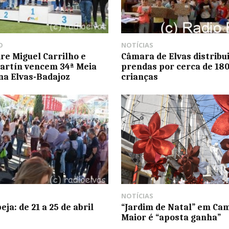
O
NOTÍCIAS
re Miguel Carrilho e
Câmara de Elvas distribu
artín vencem 34ª Meia
prendas por cerca de 18
a Elvas-Badajoz
crianças
NOTÍCIAS
eja: de 21 a 25 de abril
“Jardim de Natal” em Ca
Maior é “aposta ganha”