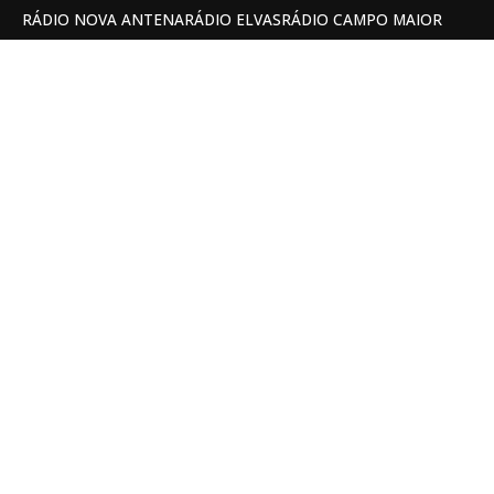
RÁDIO NOVA ANTENA
RÁDIO ELVAS
RÁDIO CAMPO MAIOR