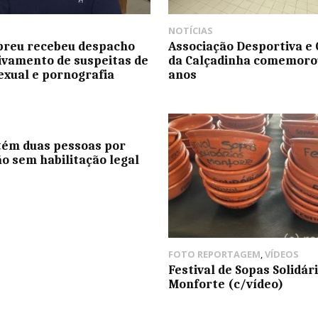
NOTÍCIAS
breu recebeu despacho
Associação Desportiva e 
ivamento de suspeitas de
da Calçadinha comemoro
exual e pornografia
anos
ém duas pessoas por
o sem habilitação legal
FOTO REPORTAGEM
,
VÍDEOS
Festival de Sopas Solidár
Monforte (c/vídeo)