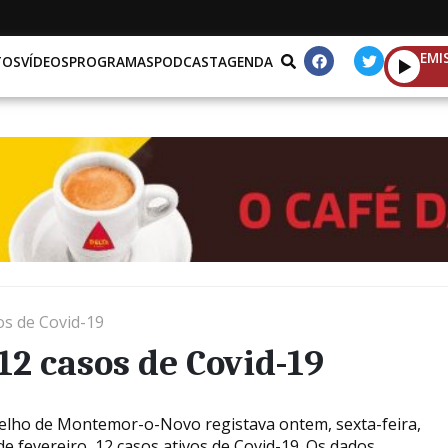
EMI
TOS
VÍDEOS
PROGRAMAS
PODCAST
AGENDA
s de Covid-19
2 casos de Covid-19
elho de Montemor-o-Novo registava ontem, sexta-feira,
de fevereiro, 12 casos ativos de Covid-19. Os dados