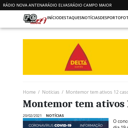
RÁDIO NOVA ANTENA
RÁDIO ELVAS
RÁDIO CAMPO MAIOR
INÍCIO
DESTAQUES
NOTÍCIAS
DESPORTO
FO
Home
Notícias
Montemor tem ativos 12 caso
Montemor tem ativos 1
20/02/2021
NOTÍCIAS
O conc
dia 19 