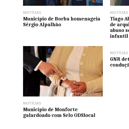
NOTÍCIAS
NOTÍCIAS
Município de Borba homenageia
Tiago A
Sérgio Alpalhão
de arqu
abuso s
infantil
NOTÍCIAS
GNR det
conduçã
NOTÍCIAS
Município de Monforte
galardoado com Selo ODSlocal