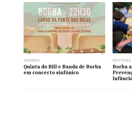
AGENDA
NOTÍCIAS
Quinta do Bill e Banda de Borba
Borba a
em concerto sinfónico
Prevenç
Infânci