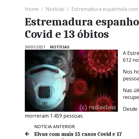
Home
Notícias
Estremadura espanhola com m
Estremadura espanhol
Covid e 13 óbitos
30/01/2021
NOTÍCIAS
A Estr
612 no
Nos ho
pessoa
Nas úl
recupe
Desde 
morreram 1.459 pessoas.
NOTÍCIA ANTERIOR
Elvas com mais 15 casos Covid e 17