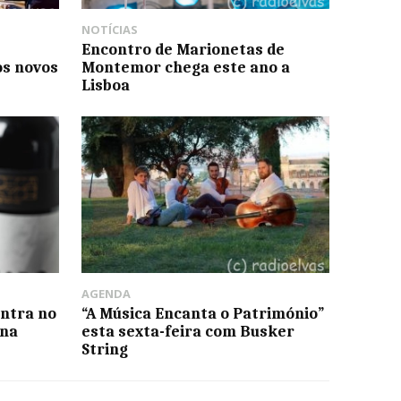
NOTÍCIAS
Encontro de Marionetas de
os novos
Montemor chega este ano a
Lisboa
AGENDA
ntra no
“A Música Encanta o Património”
rna
esta sexta-feira com Busker
String