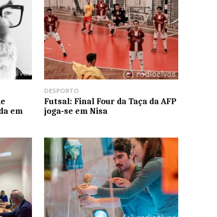
DESPORTO
de
Futsal: Final Four da Taça da AFP
ada em
joga-se em Nisa