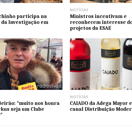
NOTÍCIAS
chinho participa na
Ministros incentivam e
da Investigação em
reconhecem interesse d
projetos da ESAE
NOTÍCIAS
Beirão: “muito nos honra
CAIADO da Adega Mayor e
rkus seja um Clube
canal Distribuição Mode
”